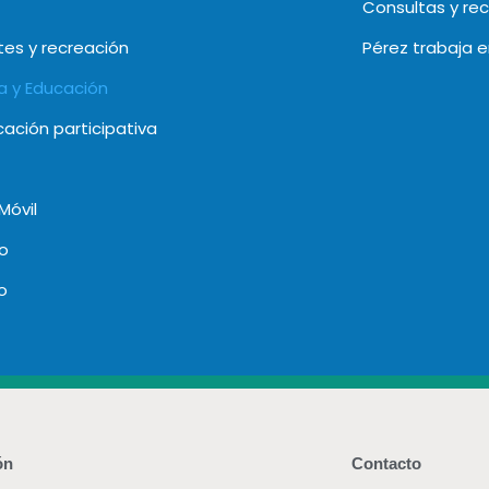
Consultas y re
es y recreación
Pérez trabaja 
a y Educación
icación participativa
Móvil
o
o
ón
Contacto