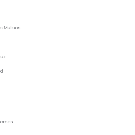
os Mutuos
rez
ad
üemes