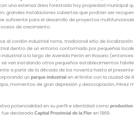
ba con una extensa área forestada hoy propiedad municipal q
ón; grandes instalaciones cubiertas que podrían ser recuper
e suficiente para el desarrollo de proyectos multifuncionale
proceso de crecimiento.
al cordón industrial norte, tradicional sitio de localizació
strial dentro de un entorno conformado por pequeñas localid
ea industrial a lo largo de Avenida Perón en Rosario (entonc
l se van instalando otros pequeños establecimientos fabrile
nte a partir de la década de los noventa hasta el presente co
incorporando un
en el límite con la ciudad de 
parque industrial
bajos, momentos de gran depresión y desocupación, Pérez m
icativa potencialidad en su perfil e identidad como
productivo 
ez fue declarada
​en 1969.
Capital Provincial de la Flor