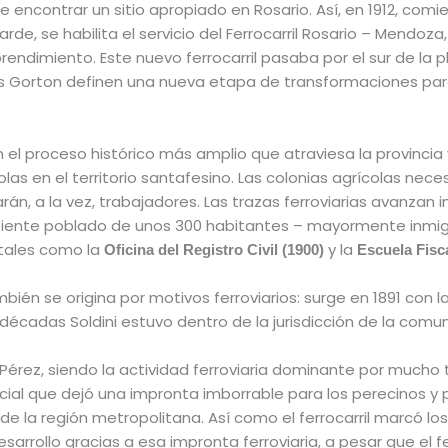
 de encontrar un sitio apropiado en Rosario. Así, en 1912, com
de, se habilita el servicio del Ferrocarril Rosario – Mendoza
dimiento. Este nuevo ferrocarril pasaba por el sur de la pl
leres Gorton definen una nueva etapa de transformaciones par
n el proceso histórico más amplio que atraviesa la provincia 
as en el territorio santafesino. Las colonias agrícolas nece
rán, a la vez, trabajadores. Las trazas ferroviarias avanzan
ncipiente poblado de unos 300 habitantes – mayormente inm
 tales como la
y la
Oficina del Registro Civil (1900)
Escuela Fisca
mbién se origina por motivos ferroviarios: surge en 1891 con l
décadas Soldini estuvo dentro de la jurisdicción de la com
de Pérez, siendo la actividad ferroviaria dominante por mucho
ocial que dejó una impronta imborrable para los perecinos y 
 de la región metropolitana. Así como el ferrocarril marcó los
arrollo gracias a esa impronta ferroviaria, a pesar que el f