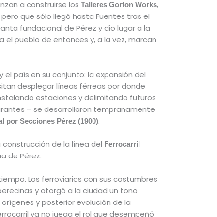
ienzan a construirse los
,
Talleres Gorton Works
, pero que sólo llegó hasta Fuentes tras el
anta fundacional de Pérez y dio lugar a la
a el pueblo de entonces y, a la vez, marcan
y el país en su conjunto: la expansión del
sitan desplegar líneas férreas por donde
 instalando estaciones y delimitando futuros
igrantes – se desarrollaron tempranamente
.
l por Secciones Pérez (1900)
a construcción de la línea del
Ferrocarril
una de Pérez.
 tiempo. Los ferroviarios con sus costumbres
perecinas y otorgó a la ciudad un tono
 orígenes y posterior evolución de la
errocarril ya no juega el rol que desempeñó