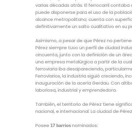
varias décadas atrás. El ferrocarril conta
puede disponerse para el uso de la poblaci
alcance metropolitano; cuenta con superfici
definitivamente un salto cualitativo en su 
Asimismo, a pesar de que Pérez no pertenece 
Pérez siempre tuvo un perfil de ciudad indu
cincuenta, junto con la definición de un ár
una empresa metalúrgica a partir de la cua
ferroviaria iba desapareciendo, particularme
Ferroviarios, la industria siguió creciendo, 
inauguración de la acería Gerdau. Con alti
laboriosa, industrial y emprendedora.
También, el territorio de Pérez tiene signif
nacional, e internacional. La ciudad de Pér
Posee
nominados:
17 barrios