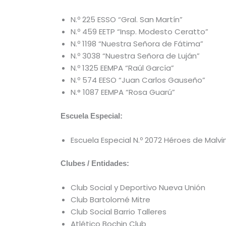
N.º 225 ESSO “Gral. San Martín”
N.º 459 EETP “Insp. Modesto Ceratto”
N.º 1198 “Nuestra Señora de Fátima”
N.º 3038 “Nuestra Señora de Luján”
N.º 1325 EEMPA “Raúl García”
N.º 574 EESO “Juan Carlos Gauseño”
N.° 1087 EEMPA “Rosa Guarú”
Escuela Especial:
Escuela Especial N.º 2072 Héroes de Malvi
Clubes / Entidades:
Club Social y Deportivo Nueva Unión
Club Bartolomé Mitre
Club Social Barrio Talleres
Atlético Bochin Club