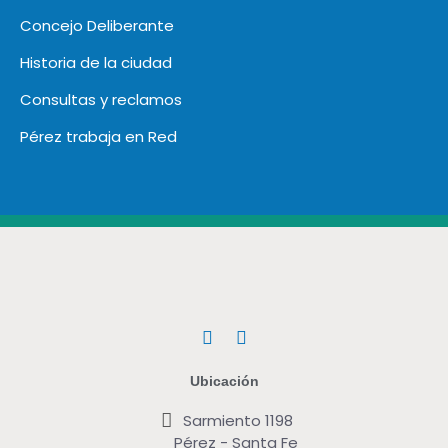
Concejo Deliberante
Historia de la ciudad
Consultas y reclamos
Pérez trabaja en Red
F
T
a
w
c
i
Ubicación
e
t
b
t
Sarmiento 1198
o
e
Pérez - Santa Fe
o
r