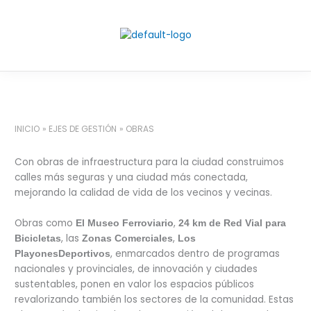
Ir
al
contenido
INICIO
EJES DE GESTIÓN
OBRAS
Con obras de infraestructura para la ciudad construimos
calles más seguras y una ciudad más conectada,
mejorando la calidad de vida de los vecinos y vecinas.
Obras como
,
El Museo Ferroviario
24 km de Red Vial para
, las
,
Bicicletas
Zonas Comerciales
Los
, enmarcados dentro de programas
Playones
Deportivos
nacionales y provinciales, de innovación y ciudades
sustentables, ponen en valor los espacios públicos
revalorizando también los sectores de la comunidad. Estas