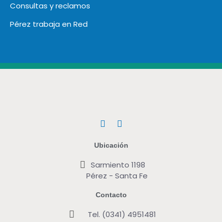
Consultas y reclamos
Pérez trabaja en Red
F
T
a
w
c
i
Ubicación
e
t
b
t
Sarmiento 1198
o
e
Pérez - Santa Fe
o
r
k
Contacto
Tel. (0341) 4951481