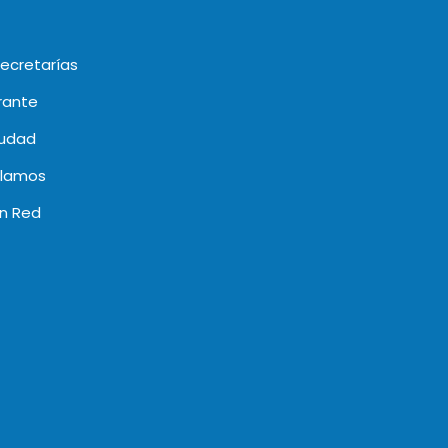
secretarías
rante
iudad
clamos
en Red