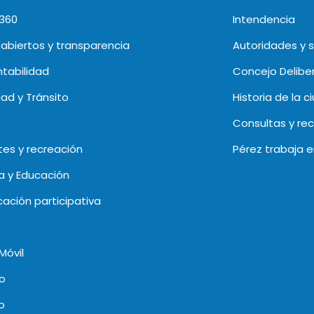
 360
Intendencia
abiertos y transparencia
Autoridades y 
tabilidad
Concejo Delibe
dad y Tránsito
Historia de la c
Consultas y re
es y recreación
Pérez trabaja 
a y Educación
icación participativa
Móvil
o
o