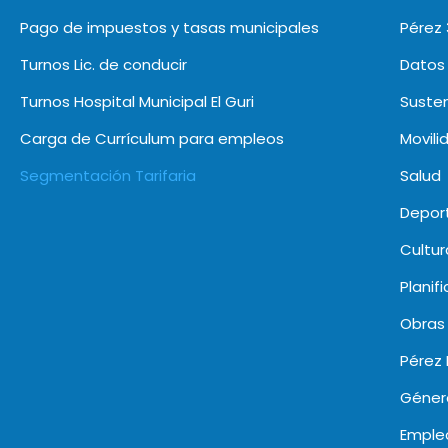
Pago de impuestos y tasas municipales
Pérez
Turnos Lic. de conducir
Datos 
Turnos Hospital Municipal El Guri
Susten
Carga de Currículum para empleos
Movili
Segmentación Tarifaria
Salud
Deport
Cultur
Planif
Obras
Pérez 
Géner
Emple