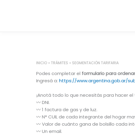
Ir
al
contenido
INICIO
TRÁMITES
SEGMENTACIÓN TARIFARIA
Podes completar el
formulario para ordenar
Ingresá a:
https://www.argentina.gob.ar/sub
¡Anotá todo lo que necesitás para hacer el t
〰️ DNI.
〰️ 1 factura de gas y de luz.
〰️ N° CUIL de cada integrante del hogar ma
〰️ Valor de cuánto gana de bolsillo cada in
〰️ Un email.