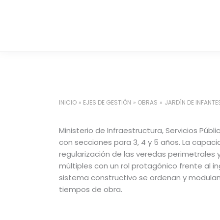
Ir
al
contenido
INICIO
EJES DE GESTIÓN
OBRAS
JARDÍN DE INFANTE
Ministerio de Infraestructura, Servicios Públ
con secciones para 3, 4 y 5 años. La capacid
regularización de las veredas perimetrales 
múltiples con un rol protagónico frente al i
sistema constructivo se ordenan y modulan l
tiempos de obra.