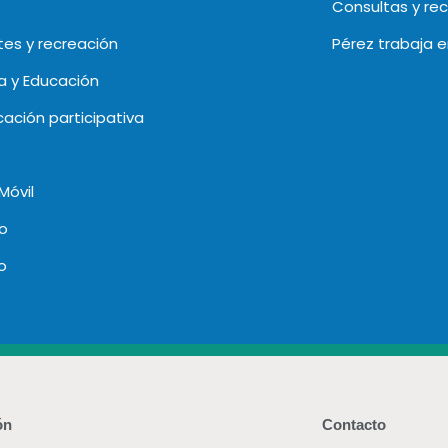
Consultas y re
es y recreación
Pérez trabaja 
a y Educación
icación participativa
Móvil
o
o
ón
Contacto