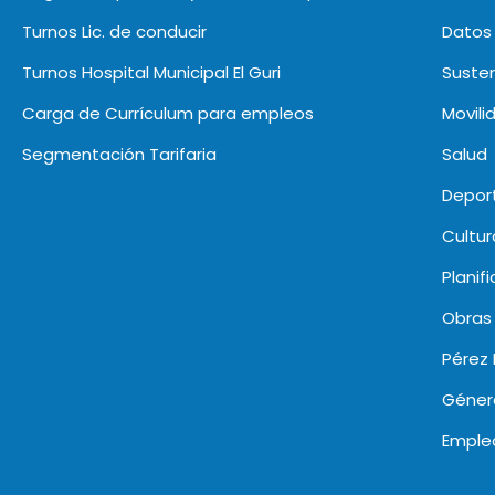
Turnos Lic. de conducir
Datos 
Turnos Hospital Municipal El Guri
Susten
Carga de Currículum para empleos
Movili
Segmentación Tarifaria
Salud
Deport
Cultur
Planif
Obras
Pérez 
Géner
Emple