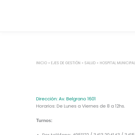
Ir
al
contenido
INICIO
EJES DE GESTIÓN
SALUD
HOSPITAL MUNICIPAL
Dirección: Av. Belgrano 1601
Horarios: De Lunes a Viernes de 8 a 12hs.
Turnos:
Por teléfono: 4951122 / 3413 204143 / 341