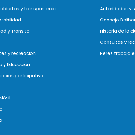
abiertos y transparencia
Autoridades y 
tabilidad
Concejo Delibe
dad y Tránsito
Historia de la c
Consultas y re
es y recreación
Pérez trabaja 
a y Educación
icación participativa
Móvil
o
o