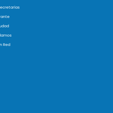
secretarías
rante
iudad
clamos
en Red