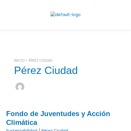
Ir
al
contenido
INICIO
PÉREZ CIUDAD
Pérez Ciudad
Fondo
Fondo de Juventudes y Acción
de
Climática
Juventudes
Sustentabilidad
/
Pérez Ciudad